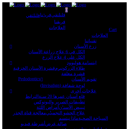
0
فلنلتقي
فريقنا
فلنلتقي
No products in the cart.
فريقنا
العلاجات
Cart
Total:
₺
0,00
العلاجات
تقنياتنا
زرع الأسنان
الكل في 6 علاج زراعة الأسنان
الكل على 4 علاج الزرع
ابتسامة هوليوود
طلاء الزركونيوم
قشرة الأسنان الخزفية
قشرة مغلفة
Pedodontics
تقويم الأسنان
لوحة شفافة (Invisalign)
علاجات أخرى
قلع أسنان عمرها 20 سنة
الترابط
تطبيقات الصرير والبوتوكس
تبييض الأسنان
أمراض اللثة
علاج الحشو التجميلي
معالجة قناة الجذر
السياحة الصحية
ماذا نبتسم
صالة عرض
أشرطة فيديو