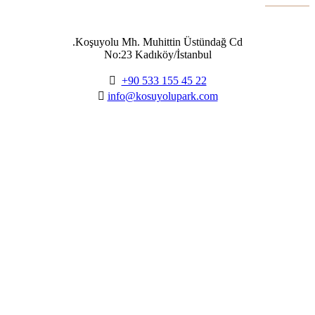
Koşuyolu Mh. Muhittin Üstündağ Cd.
No:23 Kadıköy/İstanbul

+90 533 155 45 22

info@kosuyolupark.com