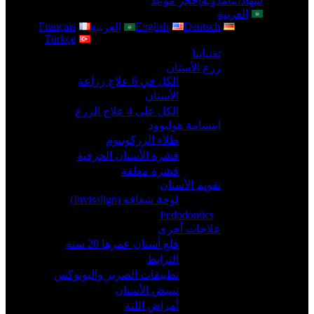
شهاداتنا
مدونة
إحجز موعد
العربية
Français
English
Deutsch
العربية
Türkçe
تقنياتنا
زرع الأسنان
الكل في 6 علاج زراعة
الأسنان
الكل على 4 علاج الزرع
ابتسامة هوليوود
طلاء الزركونيوم
قشرة الأسنان الخزفية
قشرة مغلفة
تقويم الأسنان
لوحة شفافة (Invisalign)
Pedodontics
علاجات أخرى
قلع أسنان عمرها 20 سنة
الترابط
تطبيقات الصرير والبوتوكس
تبييض الأسنان
أمراض اللثة