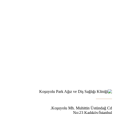
Koşuyolu Mh. Muhittin Üstündağ Cd.
No:23 Kadıköy/İstanbul